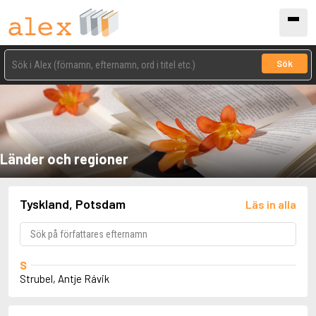
Sök
Länder och regioner
Tyskland, Potsdam
Läs in alla
S
Strubel, Antje Rávik