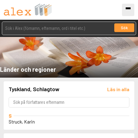
Sök
Länder och regioner
Tyskland, Schlagtow
Läs in alla
S
Struck, Karin