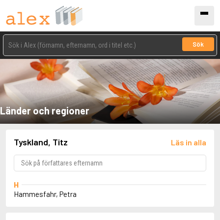
Sök
Länder och regioner
Tyskland, Titz
Läs in alla
H
Hammesfahr, Petra