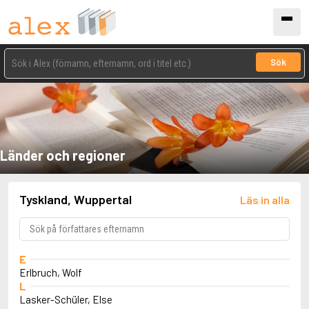
Sök
Länder och regioner
Tyskland, Wuppertal
Läs in alla
E
Erlbruch, Wolf
L
Lasker-Schüler, Else