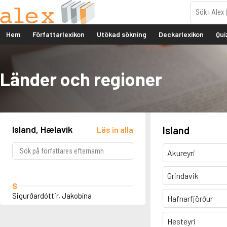
Hem
Författarlexikon
Utökad sökning
Deckarlexikon
Qui
Länder och regioner
Island, Hælavík
Island
Läs in alla
Akureyri
Grindavik
S
Sigurðardóttir, Jakobína
Hafnarfjörður
Hesteyri