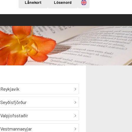
Engelska
Lånekort
Lösenord
Reykjavik
Seyðisfjörður
Valpjofsstaðir
Vestmannaeyjar