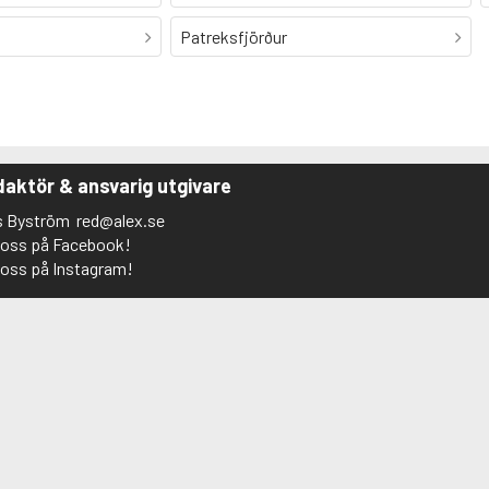
Patreksfjörður
aktör & ansvarig utgivare
s Byström
red@alex.se
j oss på Facebook!
j oss på Instagram!