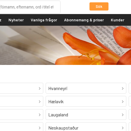
Sök
z
Nyheter
Vanliga frågor
Abonnemang & priser
Kunder
Hvanneyri
Hælavík
Laugaland
Neskaupstaður