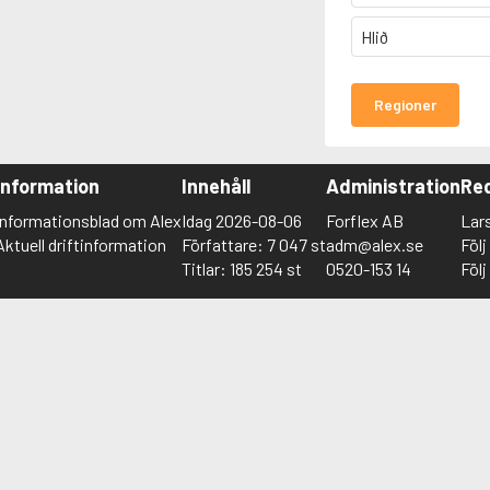
Hlið
Regioner
Information
Innehåll
Administration
Red
Informationsblad om Alex
Idag 2026-08-06
Forflex AB
Lar
Aktuell driftinformation
Författare: 7 047 st
adm@alex.se
Föl
Titlar: 185 254 st
0520-153 14
Föl