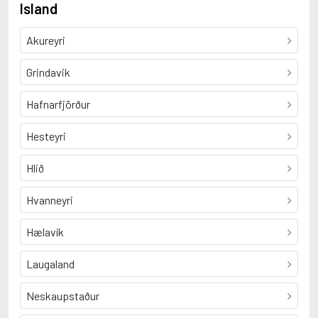
Island
Akureyri
Grindavik
Hafnarfjörður
Hesteyri
Hlið
Hvanneyri
Hælavík
Laugaland
Neskaupstaður