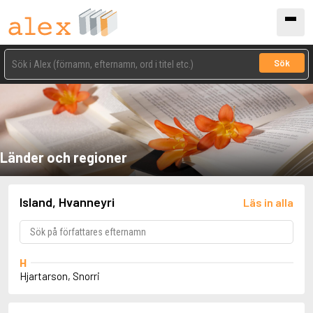
Sök
Länder och regioner
Island, Hvanneyri
Läs in alla
H
Hjartarson, Snorri