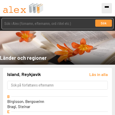
Sök
Länder och regioner
Island, Reykjavik
Läs in alla
B
Birgisson, Bergsveinn
Bragi, Steinar
E