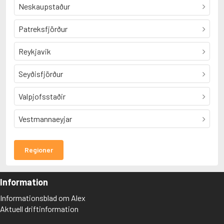
Omarsdóttir, Kristín
Neskaupstaður
S
Sigurðardóttir, Steinunn
Patreksfjörður
Sigurðardóttir, Yrsa
Sjón
Reykjavik
Stefánsson, Jón Kalman
T
þórarinsson, Árni
Seyðisfjörður
Valpjofsstaðir
Vestmannaeyjar
Regioner
Information
Informationsblad om Alex
Aktuell driftinformation