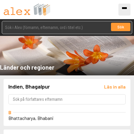
Sök
Länder och regioner
Indien, Bhagalpur
Läs in alla
B
Bhattacharya, Bhabani