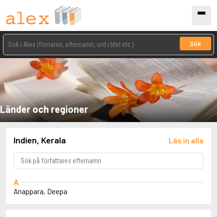
Sök
Länder och regioner
Indien, Kerala
Läs in alla
A
Anappara, Deepa