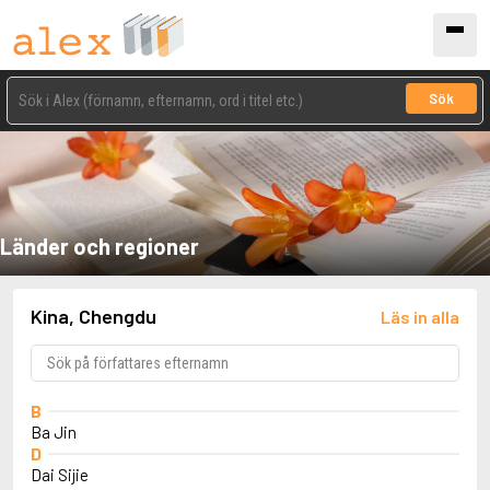
Sök
Länder och regioner
Kina, Chengdu
Läs in alla
B
Ba Jin
D
Dai Sijie