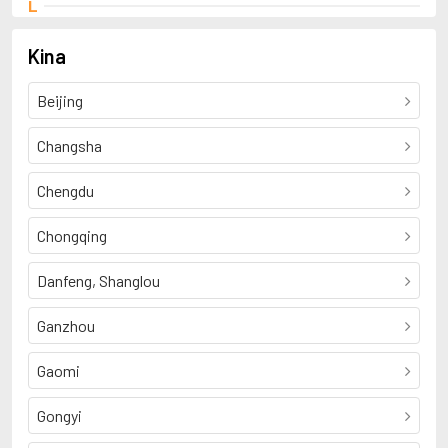
L
Li Feigan
P
Kina
Pa Chin
Beijing
Changsha
Chengdu
Chongqing
Danfeng, Shanglou
Ganzhou
Gaomi
Gongyi