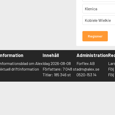
Klenica
Kobiele Wielkie
Regioner
Information
Innehåll
Administration
Red
Informationsblad om Alex
Idag 2026-08-08
Forflex AB
Lar
Aktuell driftinformation
Författare: 7 048 st
adm@alex.se
Föl
Titlar: 185 346 st
0520-153 14
Föl