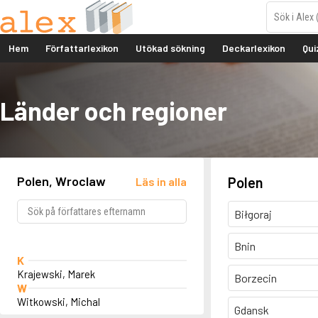
Hem
Författarlexikon
Utökad sökning
Deckarlexikon
Qui
Länder och regioner
Polen, Wroclaw
Polen
Läs in alla
Biłgoraj
Bnin
K
Krajewski, Marek
Borzecin
W
Witkowski, Michal
Gdansk