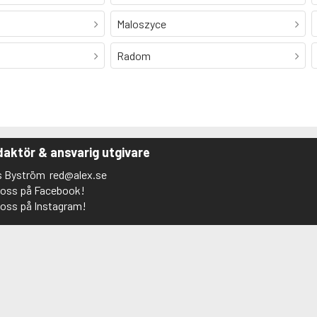
Maloszyce
Radom
aktör & ansvarig utgivare
s Byström
red@alex.se
j oss på Facebook!
j oss på Instagram!