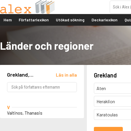
Hem
Författarlexikon
Utökad sökning
Deckarlexikon
Qui
Länder och regioner
Grekland,
Grekland
Läs in alla
Karatoulas
Aten
Heraklion
V
Valtinos, Thanasis
Karatoulas