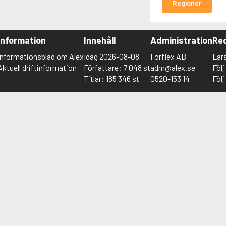
Regioner
Information
Innehåll
Administration
Red
Informationsblad om Alex
Idag 2026-08-08
Forflex AB
Lar
Aktuell driftinformation
Författare: 7 048 st
adm@alex.se
Föl
Titlar: 185 346 st
0520-153 14
Föl