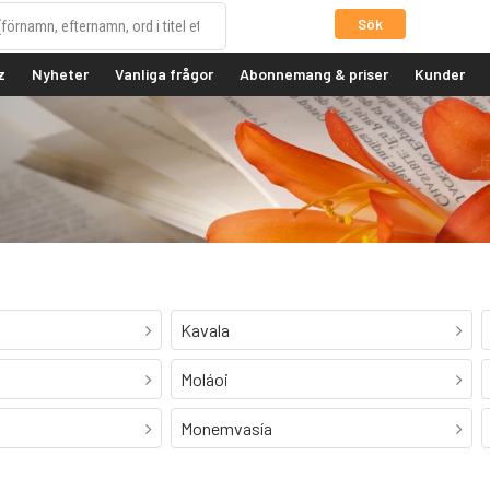
Sök
z
Nyheter
Vanliga frågor
Abonnemang & priser
Kunder
Kavala
Moláoi
Monemvasía