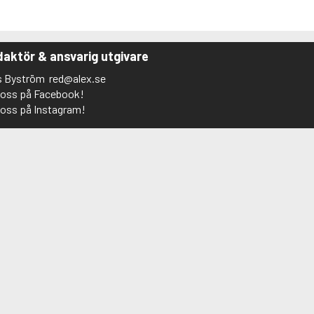
aktör & ansvarig utgivare
s Byström
red@alex.se
j oss på Facebook!
j oss på Instagram!