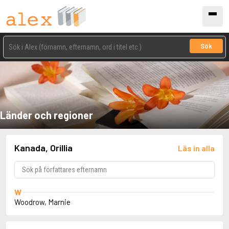
Sök
Länder och regioner
Kanada, Orillia
Läs in alla
W
Woodrow, Marnie