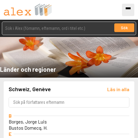
Sök
Länder och regioner
Schweiz, Genève
Läs in alla
B
Borges, Jorge Luis
Bustos Domecq, H.
E