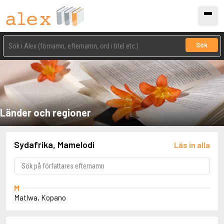
Sök
Länder och regioner
Sydafrika, Mamelodi
Läs in alla
M
Matlwa, Kopano