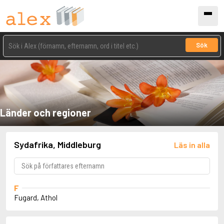
Sök
Länder och regioner
Sydafrika, Middleburg
Läs in alla
F
Fugard, Athol