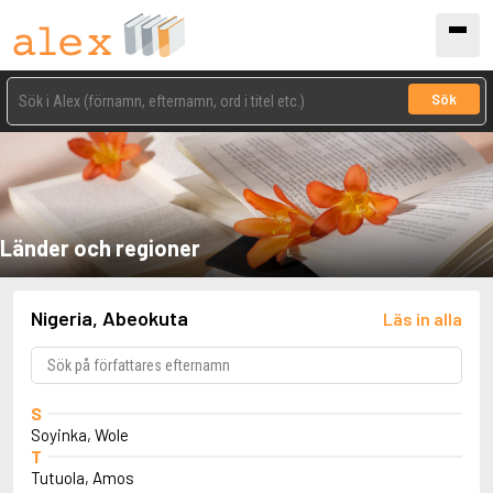
Sök
Länder och regioner
Nigeria, Abeokuta
Läs in alla
S
Soyinka, Wole
T
Tutuola, Amos