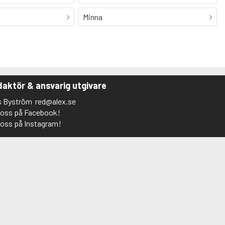
Minna
aktör & ansvarig utgivare
s Byström
red@alex.se
j oss på Facebook!
j oss på Instagram!