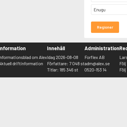
Enugu
Regioner
Information
Innehåll
Administration
Red
Informationsblad om Alex
Idag 2026-08-08
Forflex AB
Lar
Aktuell driftinformation
Författare: 7 048 st
adm@alex.se
Föl
Titlar: 185 346 st
0520-153 14
Föl