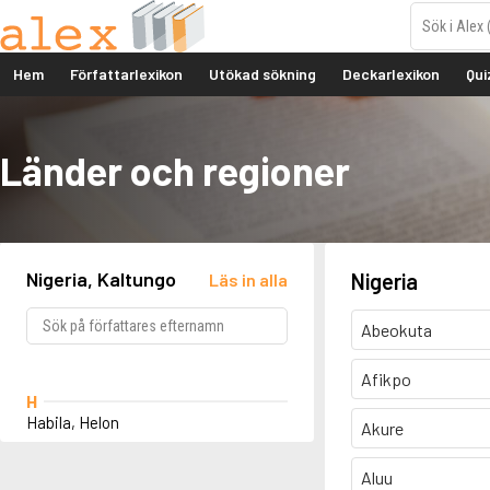
Hem
Författarlexikon
Utökad sökning
Deckarlexikon
Qui
Länder och regioner
Nigeria, Kaltungo
Nigeria
Läs in alla
Abeokuta
Afikpo
H
Habila, Helon
Akure
Aluu