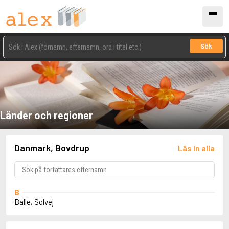
Sök
Länder och regioner
Danmark, Bovdrup
Läs in alla
B
Balle, Solvej