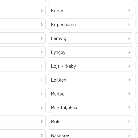
Korsør
Köpenhamn
Lemvig
Lyngby
Løjt Kirkeby
Løkken
Maribo
Marstal, Ærø
Mols
Nakskov