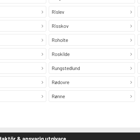
Rislev
Risskov
Roholte
Roskilde
Rungstedlund
Rødovre
Rønne
aktör & ansvarig utgivare