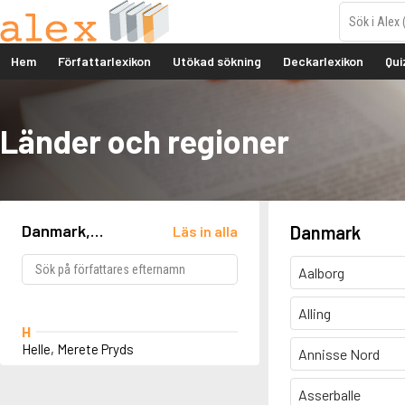
Hem
Författarlexikon
Utökad sökning
Deckarlexikon
Qui
Länder och regioner
Danmark,
Danmark
Läs in alla
Charlottenlund
Aalborg
Alling
H
Helle, Merete Pryds
Annisse Nord
Asserballe