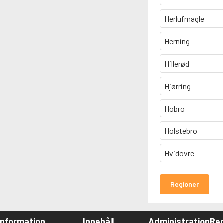
Herlufmagle
Herning
Hillerød
Hjørring
Hobro
Holstebro
Hvidovre
Regioner
Information
Innehåll
Administration
Red