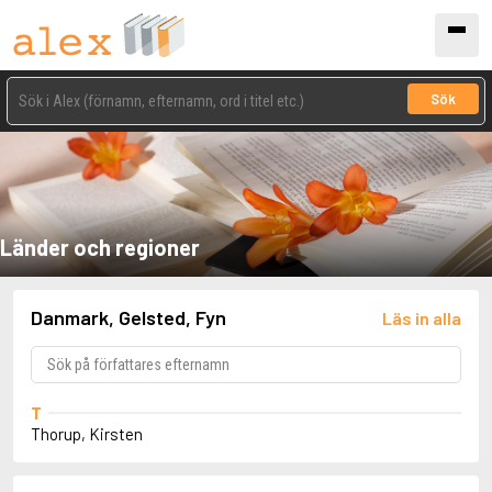
Sök
Länder och regioner
Danmark, Gelsted, Fyn
Läs in alla
T
Thorup, Kirsten