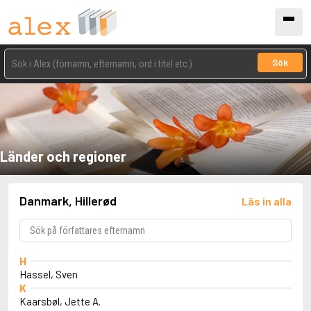
Sök
Länder och regioner
Danmark, Hillerød
Läs in alla
H
Hassel, Sven
K
Kaarsbøl, Jette A.