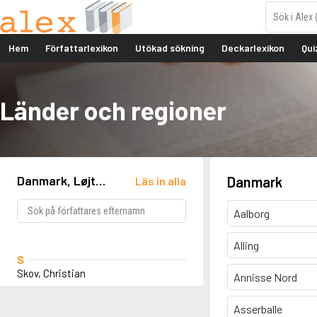
Hem
Författarlexikon
Utökad sökning
Deckarlexikon
Qui
Länder och regioner
Danmark, Løjt
Danmark
Läs in alla
Kirkeby
Aalborg
Alling
S
Skov, Christian
Annisse Nord
Asserballe