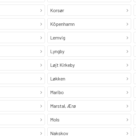
Korsør
Köpenhamn
Lemvig
Lyngby
Løjt Kirkeby
Løkken
Maribo
Marstal, Ærø
Mols
Nakskov