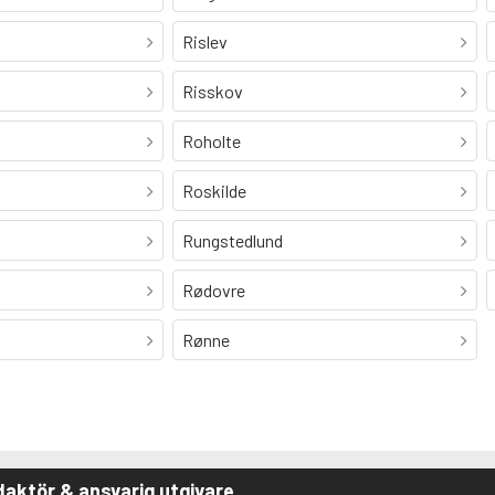
Rislev
Risskov
Roholte
Roskilde
Rungstedlund
Rødovre
Rønne
aktör & ansvarig utgivare