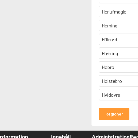
Herlufmagle
Herning
Hillerød
Hjørring
Hobro
Holstebro
Hvidovre
Regioner
Information
Innehåll
Administration
Red