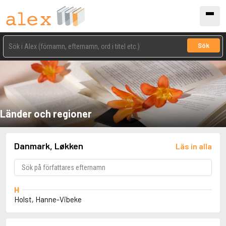
Sök
Länder och regioner
Danmark, Løkken
Läs in alla
H
Holst, Hanne-Vibeke