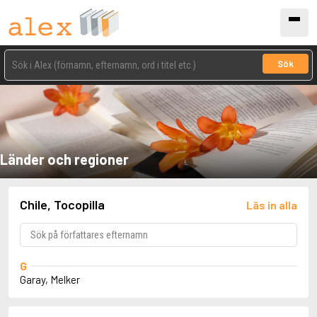
Sök
Länder och regioner
Chile, Tocopilla
Läs in alla
G
Garay, Melker