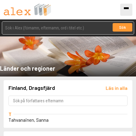
Sök
Länder och regioner
Finland, Dragsfjärd
Läs in alla
T
Tahvanainen, Sanna