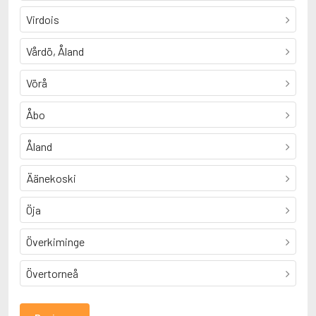
Virdois
Vårdö, Åland
Vörå
Åbo
Åland
Äänekoski
Öja
Överkiminge
Övertorneå