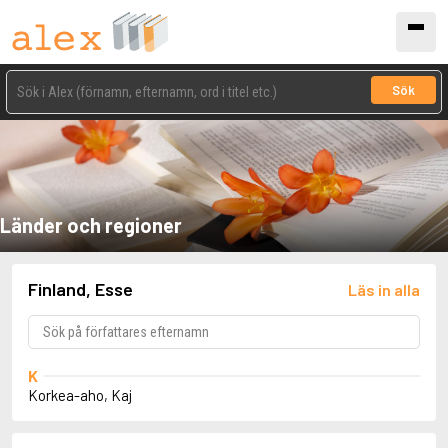
Sök
Länder och regioner
Finland, Esse
Läs in alla
K
Korkea-aho, Kaj