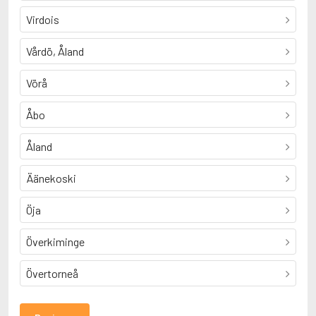
Virdois
Vårdö, Åland
Vörå
Åbo
Åland
Äänekoski
Öja
Överkiminge
Övertorneå