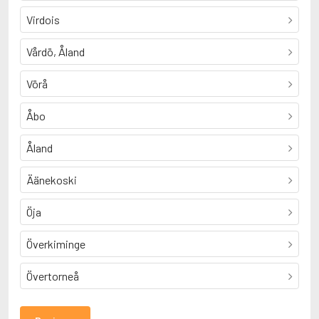
Virdois
Vårdö, Åland
Vörå
Åbo
Åland
Äänekoski
Öja
Överkiminge
Övertorneå