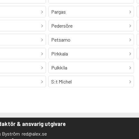
Pargas
Pedersöre
Petsamo
Pirkkala
Pulkkila
S:t Michel
aktör & ansvarig utgivare
s Byström
red@alex.se