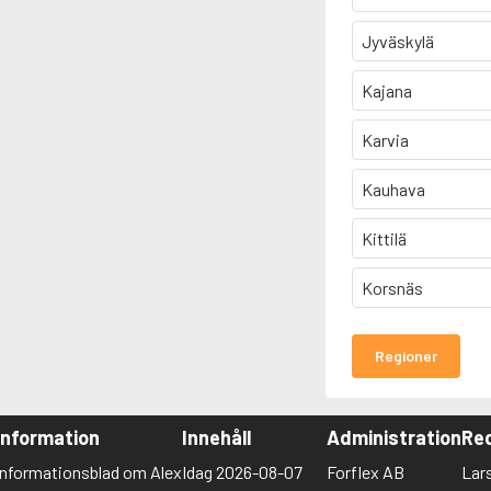
Jyväskylä
Kajana
Karvia
Kauhava
Kittilä
Korsnäs
Regioner
Information
Innehåll
Administration
Red
Informationsblad om Alex
Idag 2026-08-07
Forflex AB
Lar