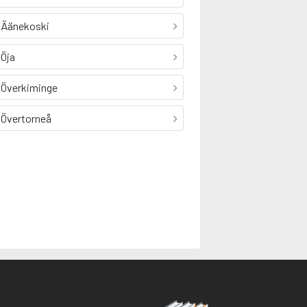
Äänekoski
Öja
Överkiminge
Övertorneå