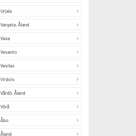
Urjala
Vargata, Åland
Vasa
Vesanto
Vesilax
Virdois
Vårdö, Åland
Vörå
Åbo
Åland