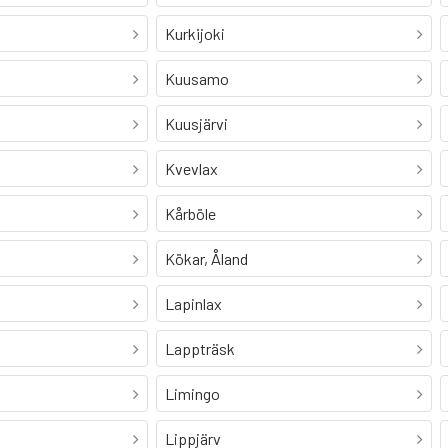
Kurkijoki
Kuusamo
Kuusjärvi
Kvevlax
Kårböle
Kökar, Åland
Lapinlax
Lappträsk
Limingo
Lippjärv