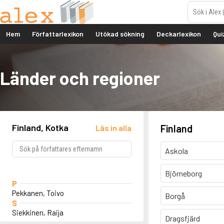
Hem
Författarlexikon
Utökad sökning
Deckarlexikon
Qui
Länder och regioner
Finland, Kotka
Finland
Läs in alla
Askola
Björneborg
P
Pekkanen, Toivo
Borgå
S
Siekkinen, Raija
Dragsfjärd