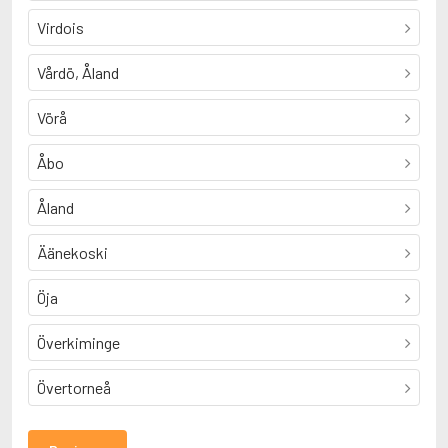
Virdois
Vårdö, Åland
Vörå
Åbo
Åland
Äänekoski
Öja
Överkiminge
Övertorneå