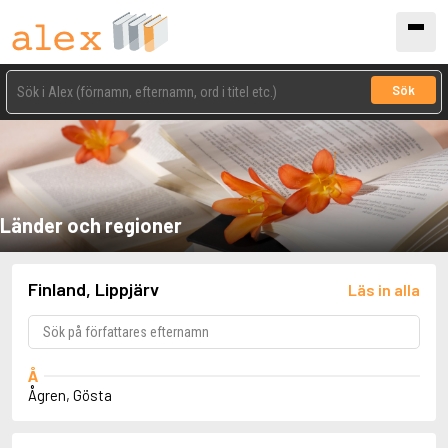
Sök
Länder och regioner
Finland, Lippjärv
Läs in alla
Å
Ågren, Gösta