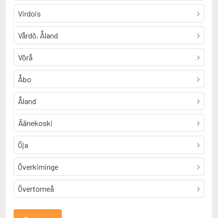
Virdois
Vårdö, Åland
Vörå
Åbo
Åland
Äänekoski
Öja
Överkiminge
Övertorneå