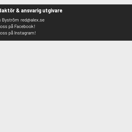
aktör & ansvarig utgivare
s Byström
red@alex.se
j oss på Facebook!
j oss på Instagram!