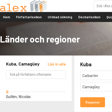
Hem
Författarlexikon
Utökad sökning
Deckarlexikon
Qui
Länder och regioner
Kuba, Camagüey
Kuba
Läs in alla
Caibarién
Camagüey
G
Guillén, Nicolás
Regioner