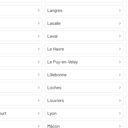
Langres
Lasalle
Laval
Le Havre
Le Puy-en-Velay
Lillebonne
Loches
Louviers
ourt
Lyon
Mâcon