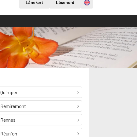
Engelska
Lånekort
Lösenord
Quimper
Remiremont
Rennes
Réunion