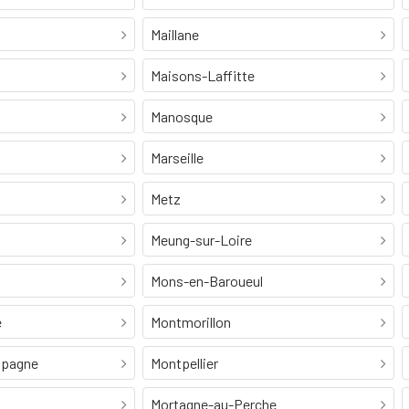
Maillane
Maisons-Laffitte
Manosque
Marseille
Metz
Meung-sur-Loire
Mons-en-Baroueul
e
Montmorillon
mpagne
Montpellier
Mortagne-au-Perche