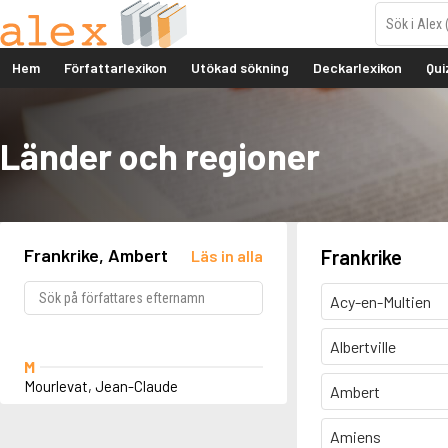
Hem
Författarlexikon
Utökad sökning
Deckarlexikon
Qui
Länder och regioner
Frankrike, Ambert
Frankrike
Läs in alla
Acy-en-Multien
Albertville
M
Mourlevat, Jean-Claude
Ambert
Amiens