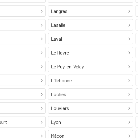
Langres
Lasalle
Laval
Le Havre
Le Puy-en-Velay
Lillebonne
Loches
Louviers
ourt
Lyon
Mâcon