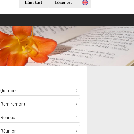
Engelska
Lånekort
Lösenord
Quimper
Remiremont
Rennes
Réunion