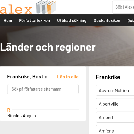
Hem
Författarlexikon
Utökad sökning
Deckarlexikon
Qui
Länder och regioner
Frankrike, Bastia
Frankrike
Läs in alla
Acy-en-Multien
Albertville
R
Rinaldi, Angelo
Ambert
Amiens