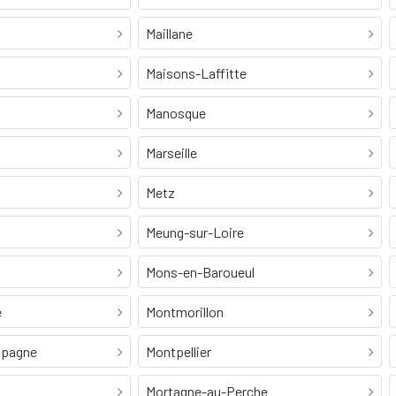
Maillane
Maisons-Laffitte
Manosque
Marseille
Metz
Meung-sur-Loire
Mons-en-Baroueul
e
Montmorillon
mpagne
Montpellier
Mortagne-au-Perche