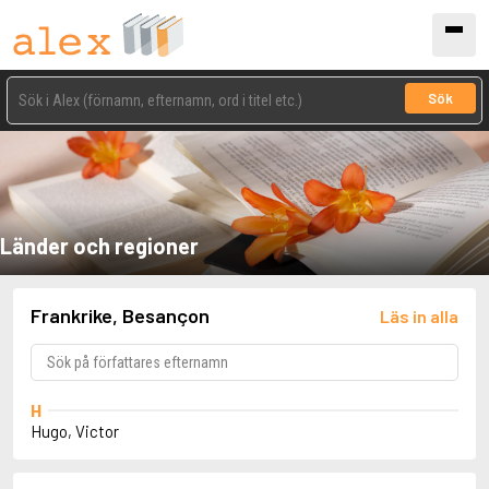
Sök
Länder och regioner
Frankrike, Besançon
Läs in alla
H
Hugo, Victor