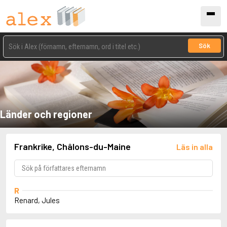
Sök
Länder och regioner
Frankrike, Châlons-du-Maine
Läs in alla
R
Renard, Jules