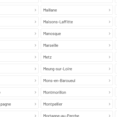
Maillane
Maisons-Laffitte
Manosque
Marseille
Metz
Meung-sur-Loire
Mons-en-Baroueul
e
Montmorillon
mpagne
Montpellier
Mortagne-au-Perche