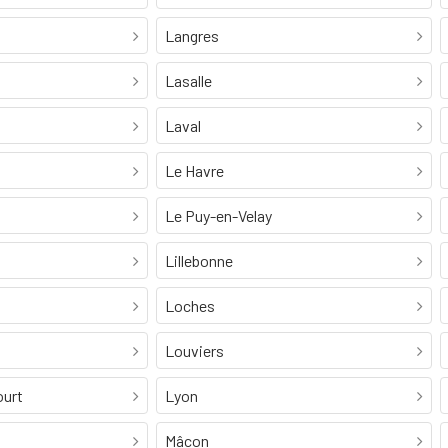
Langres
Lasalle
Laval
Le Havre
Le Puy-en-Velay
Lillebonne
Loches
Louviers
ourt
Lyon
Mâcon