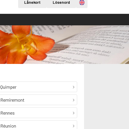
Engelska
Lånekort
Lösenord
Quimper
Remiremont
Rennes
Réunion