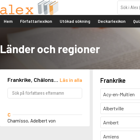
Hem
Författarlexikon
Utökad sökning
Deckarlexikon
Qui
Länder och regioner
Frankrike, Châlons-
Frankrike
Läs in alla
en-Champagne
Acy-en-Multien
Albertville
C
Chamisso, Adelbert von
Ambert
Amiens