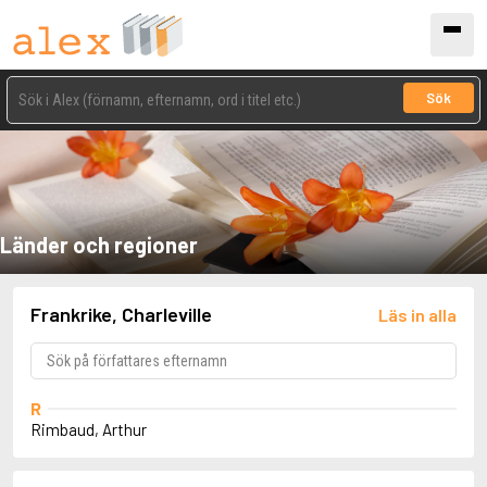
Sök
Länder och regioner
Frankrike, Charleville
Läs in alla
R
Rimbaud, Arthur