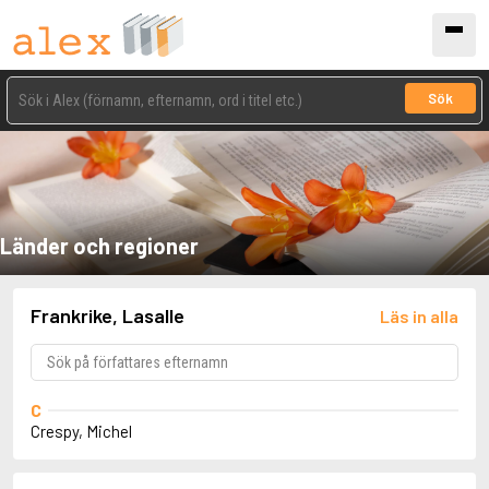
Sök
Länder och regioner
Frankrike, Lasalle
Läs in alla
C
Crespy, Michel