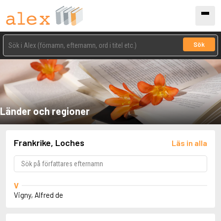
Sök
Länder och regioner
Frankrike, Loches
Läs in alla
V
Vigny, Alfred de