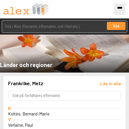
Sök
Länder och regioner
Frankrike, Metz
Läs in alla
K
Koltès, Bernard-Marie
V
Verlaine, Paul