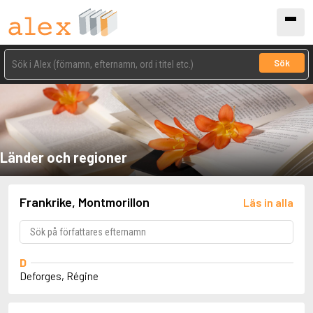
Sök
Länder och regioner
Frankrike, Montmorillon
Läs in alla
D
Deforges, Régine