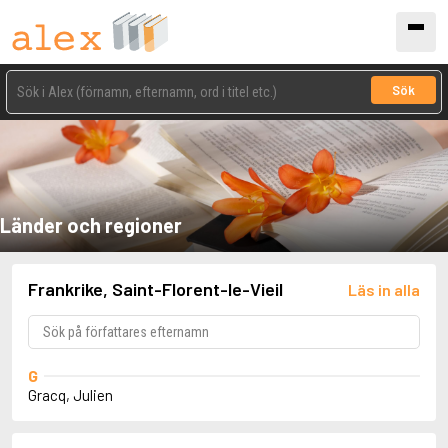
Sök
Länder och regioner
Frankrike, Saint-Florent-le-Vieil
Läs in alla
G
Gracq, Julien