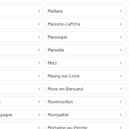
Maillane
Maisons-Laffitte
Manosque
Marseille
Metz
Meung-sur-Loire
Mons-en-Baroueul
e
Montmorillon
mpagne
Montpellier
Mortagne-au-Perche