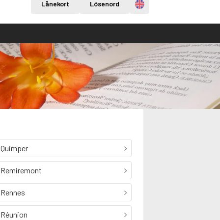
Engelska
Lånekort
Lösenord
Quimper
Remiremont
Rennes
Réunion