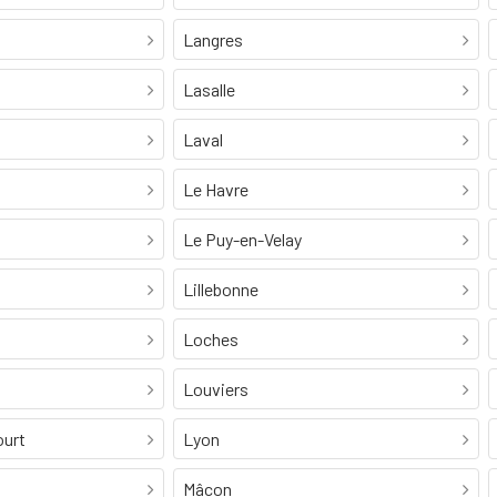
Langres
Lasalle
Laval
Le Havre
Le Puy-en-Velay
Lillebonne
Loches
Louviers
ourt
Lyon
Mâcon