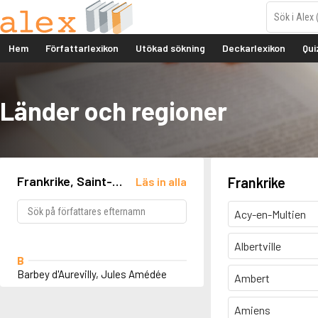
Hem
Författarlexikon
Utökad sökning
Deckarlexikon
Qui
Länder och regioner
Frankrike, Saint-
Frankrike
Läs in alla
Sauveur-le-Vicomte
Acy-en-Multien
Albertville
B
Barbey d'Aurevilly, Jules Amédée
Ambert
Amiens