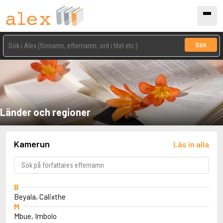
Sök
Länder och regioner
Kamerun
Läs in alla
B
Beyala, Calixthe
M
Mbue, Imbolo