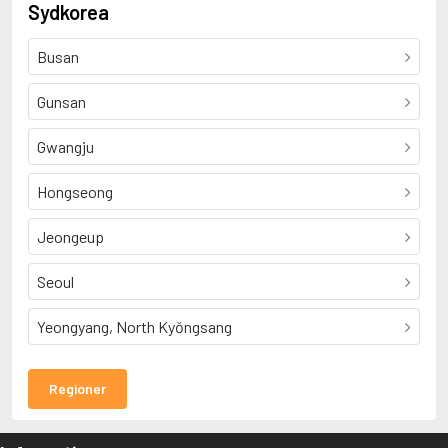
Sydkorea
Busan
Gunsan
Gwangju
Hongseong
Jeongeup
Seoul
Yeongyang, North Kyŏngsang
Regioner