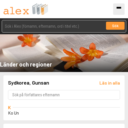
Sök
Länder och regioner
Sydkorea, Gunsan
Läs in alla
K
Ko Un