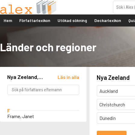
Hem
Författarlexikon
Utökad sökning
Deckarlexikon
Qui
Länder och regioner
Nya Zeeland,
Nya Zeeland
Läs in alla
Dunedin
Auckland
Christchurch
F
Frame, Janet
Dunedin