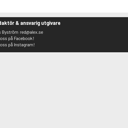
aktör & ansvarig utgivare
s Byström
red@alex.se
j oss på Facebook!
j oss på Instagram!