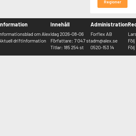
Regioner
Information
Innehåll
Administration
Red
Informationsblad om Alex
Idag 2026-08-06
Forflex AB
Lar
Aktuell driftinformation
Författare: 7 047 st
adm@alex.se
Föl
Titlar: 185 254 st
0520-153 14
Föl