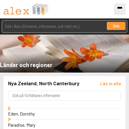
Sök
Länder och regioner
Nya Zeeland, North Canterbury
Läs in alla
E
Eden, Dorothy
P
Paradise, Mary