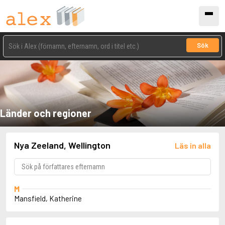
Sök
Länder och regioner
Nya Zeeland, Wellington
Läs in alla
M
Mansfield, Katherine