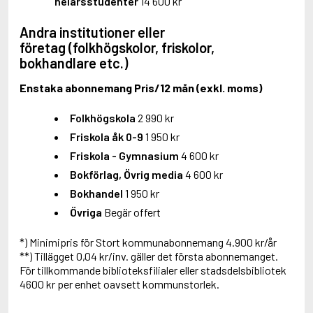
helårsstudenter
14 600 kr
Andra institutioner eller
företag
(folkhögskolor, friskolor,
bokhandlare etc.)
Enstaka abonnemang Pris/12 mån (exkl. moms)
Folkhögskola
2 990 kr
Friskola åk 0-9
1 950 kr
Friskola - Gymnasium
4 600 kr
Bokförlag, Övrig media
4 600 kr
Bokhandel
1 950 kr
Övriga
Begär offert
*) Minimipris för Stort kommunabonnemang 4.900 kr/år
**) Tillägget 0,04 kr/inv. gäller det första abonnemanget.
För tillkommande biblioteksfilialer eller stadsdelsbibliotek
4600 kr per enhet oavsett kommunstorlek.